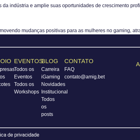
 da indústria e amplie suas oportunidades de crescimento profi
promovendo mudanças positivas para as mulheres no gaming, atr
OIO
EVENTOS
BLOG
CONTATO
A
presas
Todos os
Carreira
FAQ
os
Eventos
iGaming
contato@amig.bet
cotes
Todos os
Novidades
Workshops
Institucional
Todos
os
posts
tica de privacidade