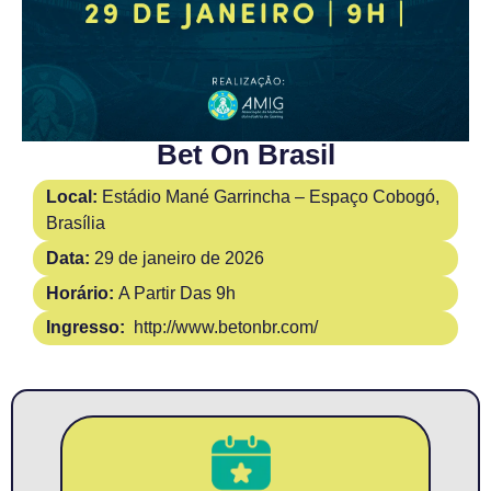
Bet On Brasil
Local:
Estádio Mané Garrincha – Espaço Cobogó,
Brasília
Data:
29 de janeiro de 2026
Horário:
A Partir Das 9h
Ingresso:
http://www.betonbr.com/