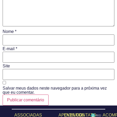
Nome
*
E-mail
*
Site
Salvar meus dados neste navegador para a próxima vez
que eu comentar.
ASSOCIADAS
APOIO
EVENTOS
BLOG
CONTATO
ACOM