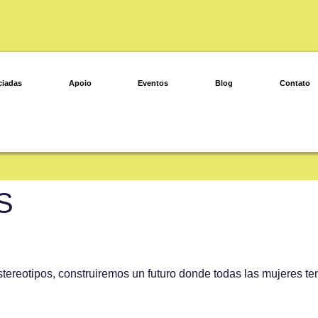
ciadas
Apoio
Eventos
Blog
Contato
S
reotipos, construiremos un futuro donde todas las mujeres teng