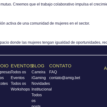
 mutuo. Creemos que el trabajo colaborativo impulsa el crecimie
ción activa de una comunidad de mujeres en el sector.
spacio donde las mujeres tengan igualdad de oportunidades, rec
OIO
EVENTOS
BLOG
CONTATO
A
presas
Todos os
Carreira
FAQ
os
Eventos
iGaming
contato@amig.bet
cotes
Todos os
Novidades
Workshops
Institucional
Todos
os
posts