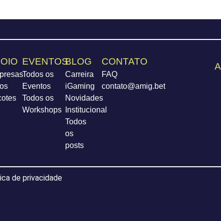
OIO
EVENTOS
BLOG
CONTATO
A
presas
Todos os
Carreira
FAQ
os
Eventos
iGaming
contato@amig.bet
cotes
Todos os
Novidades
Workshops
Institucional
Todos
os
posts
tica de privacidade