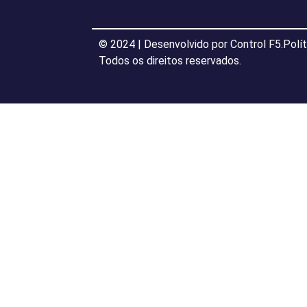
© 2024 | Desenvolvido por Control F5.
Polí
Todos os direitos reservados.