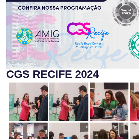
CGS RECIFE 2024