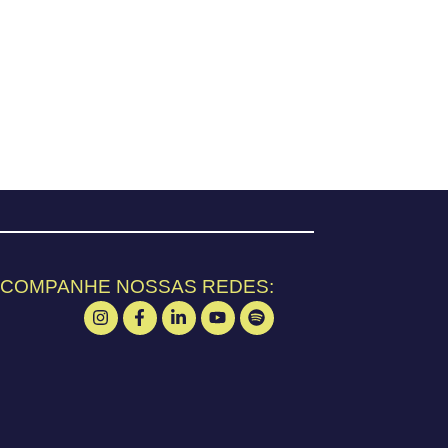
COMPANHE NOSSAS REDES: