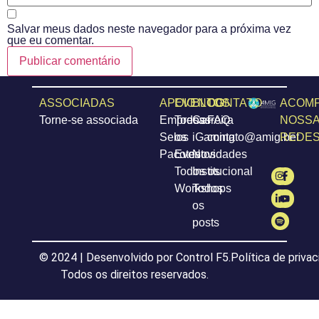
Salvar meus dados neste navegador para a próxima vez
que eu comentar.
ASSOCIADAS
APOIO
EVENTOS
BLOG
CONTATO
ACOM
Torne-se associada
Empresas
Todos
Carreira
FAQ
NOSS
Selos
os
iGaming
contato@amig.bet
REDES
Pacotes
Eventos
Novidades
Todos os
Institucional
Workshops
Todos
os
posts
© 2024 | Desenvolvido por Control F5.
Política de priva
Todos os direitos reservados.