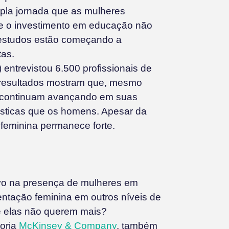
upla jornada que as mulheres
 o investimento em educação não
 estudos estão começando a
tas.
) entrevistou 6.500 profissionais de
 resultados mostram que, mesmo
s continuam avançando em suas
mésticas que os homens. Apesar da
 feminina permanece forte.
vo na presença de mulheres em
ntação feminina em outros níveis de
e elas não querem mais?
toria
McKinsey & Company
, também