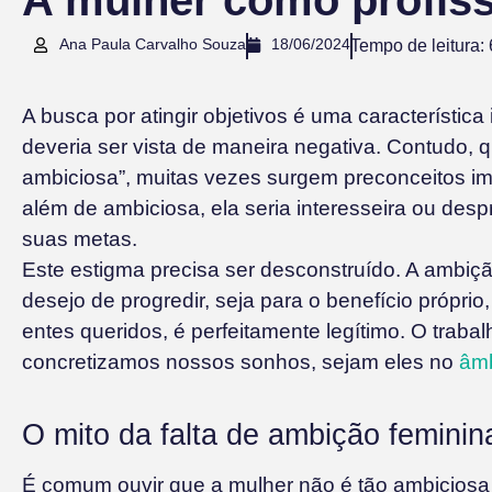
A mulher como profiss
Ana Paula Carvalho Souza
18/06/2024
Tempo de leitura:
A busca por atingir objetivos é uma característic
deveria ser vista de maneira negativa. Contudo, 
ambiciosa”, muitas vezes surgem preconceitos im
além de ambiciosa, ela seria interesseira ou des
suas metas.
Este estigma precisa ser desconstruído. A ambiç
desejo de progredir, seja para o benefício própri
entes queridos, é perfeitamente legítimo. O traba
concretizamos nossos sonhos, sejam eles no
âmb
O mito da falta de ambição feminin
É comum ouvir que a mulher não é tão ambiciosa