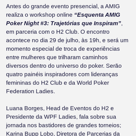
Antes do grande evento presencial, a AMIG
realiza o workshop online
“Esquenta AMIG
Poker Night #3: Trajetórias que Inspiram”
,
em parceria com o H2 Club. O encontro
acontece no dia 29 de julho, às 19h, e será um
momento especial de troca de experiências
entre mulheres que trilharam caminhos
diversos dentro do universo do poker. Serão
quatro painéis inspiradores com lideranças
femininas do H2 Club e da World Poker
Federation Ladies.
Luana Borges, Head de Eventos do H2 e
Presidente da WPF Ladies, fala sobre sua
jornada nos bastidores de grandes torneios;
Karina Bupp Lobo, Diretora de Parcerias da