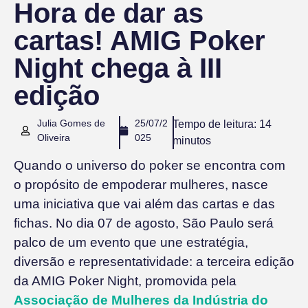
Hora de dar as
cartas! AMIG Poker
Night chega à III
edição
Julia Gomes de
25/07/2
Tempo de leitura:
14
Oliveira
025
minutos
Quando o universo do poker se encontra com
o propósito de empoderar mulheres, nasce
uma iniciativa que vai além das cartas e das
fichas. No dia 07 de agosto, São Paulo será
palco de um evento que une estratégia,
diversão e representatividade: a terceira edição
da AMIG Poker Night, promovida pela
Associação de Mulheres da Indústria do