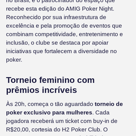
no Brasil, é o patrocinador do espaço que
recebe esta edição do AMIG Poker Night.
Reconhecido por sua infraestrutura de
excelência e pela promoção de eventos que
combinam competitividade, entretenimento e
inclusão, o clube se destaca por apoiar
iniciativas que fortalecem a diversidade no
poker.
Torneio feminino com
prêmios incríveis
Às 20h, começa o tão aguardado
torneio de
poker exclusivo para mulheres
. Cada
jogadora receberá um ticket com buy-in de
R$20,00, cortesia do H2 Poker Club. O