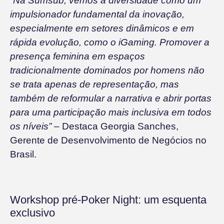
“Na Sumsub, vemos a diversidade como um
impulsionador fundamental da inovação,
especialmente em setores dinâmicos e em
rápida evolução, como o iGaming. Promover a
presença feminina em espaços
tradicionalmente dominados por homens não
se trata apenas de representação, mas
também de reformular a narrativa e abrir portas
para uma participação mais inclusiva em todos
os níveis”
– Destaca Georgia Sanches,
Gerente de Desenvolvimento de Negócios no
Brasil.
Workshop pré-Poker Night: um esquenta
exclusivo