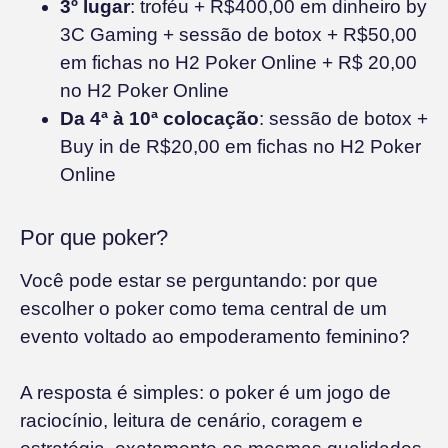
3º lugar
: troféu + R$400,00 em dinheiro by
3C Gaming + sessão de botox + R$50,00
em fichas no H2 Poker Online + R$ 20,00
no H2 Poker Online
Da 4ª à 10ª colocação
: sessão de botox +
Buy in de R$20,00 em fichas no H2 Poker
Online
Por que poker?
Você pode estar se perguntando: por que
escolher o poker como tema central de um
evento voltado ao empoderamento feminino?
A resposta é simples: o poker é um jogo de
raciocínio, leitura de cenário, coragem e