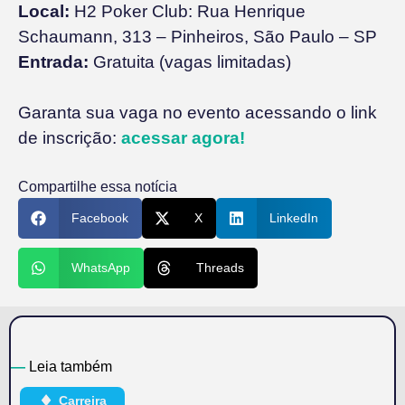
Local:
H2 Poker Club: Rua Henrique
Schaumann, 313 – Pinheiros, São Paulo – SP
Entrada:
Gratuita (vagas limitadas)
Garanta sua vaga no evento acessando o link
de inscrição:
acessar agora!
Compartilhe essa notícia
Facebook
X
LinkedIn
WhatsApp
Threads
—
Leia também
Carreira