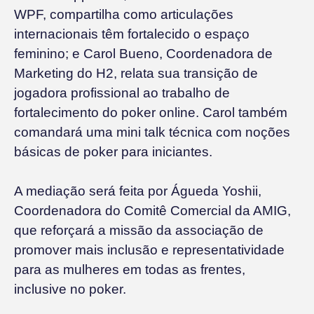
WPF, compartilha como articulações
internacionais têm fortalecido o espaço
feminino; e Carol Bueno, Coordenadora de
Marketing do H2, relata sua transição de
jogadora profissional ao trabalho de
fortalecimento do poker online. Carol também
comandará uma mini talk técnica com noções
básicas de poker para iniciantes.
A mediação será feita por Águeda Yoshii,
Coordenadora do Comitê Comercial da AMIG,
que reforçará a missão da associação de
promover mais inclusão e representatividade
para as mulheres em todas as frentes,
inclusive no poker.