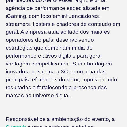
premiações do AMIG Poker Night, é uma
agência de performance especializada em
iGaming, com foco em influenciadores,
streamers, tipsters e criadores de conteúdo em
geral. A empresa atua ao lado dos maiores
operadores do país, desenvolvendo
estratégias que combinam mídia de
performance e ativos digitais para gerar
vantagem competitiva real. Sua abordagem
inovadora posiciona a 3C como uma das
principais referências do setor, impulsionando
resultados e fortalecendo a presença das
marcas no universo digital.
Responsável pela ambientação do evento, a