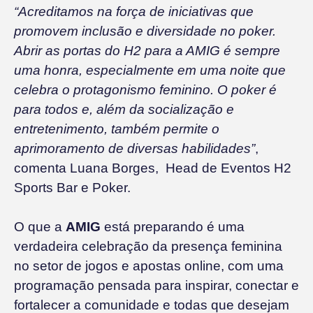
“Acreditamos na força de iniciativas que
promovem inclusão e diversidade no poker.
Abrir as portas do H2 para a AMIG é sempre
uma honra, especialmente em uma noite que
celebra o protagonismo feminino. O poker é
para todos e, além da socialização e
entretenimento, também permite o
aprimoramento de diversas habilidades”
,
comenta Luana Borges, Head de Eventos H2
Sports Bar e Poker.
O que a
AMIG
está preparando é uma
verdadeira celebração da presença feminina
no setor de jogos e apostas online, com uma
programação pensada para inspirar, conectar e
fortalecer a comunidade e todas que desejam